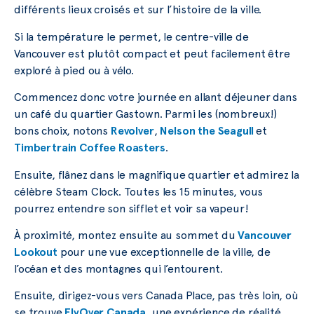
différents lieux croisés et sur l’histoire de la ville.
Si la température le permet, le centre-ville de
Vancouver est plutôt compact et peut facilement être
exploré à pied ou à vélo.
Commencez donc votre journée en allant déjeuner dans
un café du quartier Gastown. Parmi les (nombreux!)
bons choix, notons
Revolver
,
Nelson the Seagull
et
Timbertrain Coffee Roasters
.
Ensuite, flânez dans le magnifique quartier et admirez la
célèbre Steam Clock. Toutes les 15 minutes, vous
pourrez entendre son sifflet et voir sa vapeur!
À proximité, montez ensuite au sommet du
Vancouver
Lookout
pour une vue exceptionnelle de la ville, de
l’océan et des montagnes qui l’entourent.
Ensuite, dirigez-vous vers Canada Place, pas très loin, où
se trouve
FlyOver Canada
, une expérience de réalité