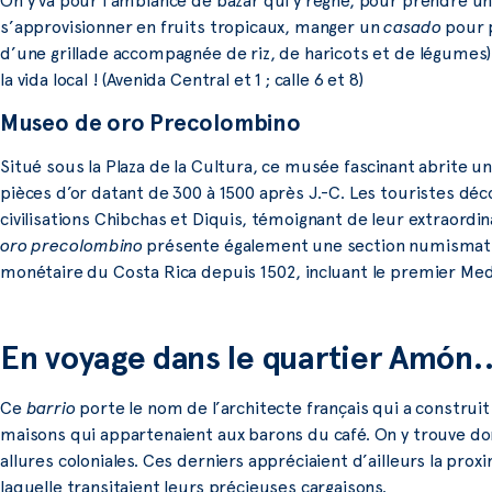
On y va pour l’ambiance de bazar qui y règne, pour prendre u
s’approvisionner en fruits tropicaux, manger un
casado
pour p
d’une grillade accompagnée de riz, de haricots et de légumes)
la vida local ! (Avenida Central et 1 ; calle 6 et 8)
Museo de oro Precolombino
Situé sous la Plaza de la Cultura, ce musée fascinant abrite u
pièces d’or datant de 300 à 1500 après J.-C. Les touristes d
civilisations Chibchas et Diquis, témoignant de leur extraordina
oro precolombino
présente également une section numismatiq
monétaire du Costa Rica depuis 1502, incluant le premier Med
En voyage dans le quartier Amón
Ce
barrio
porte le nom de l’architecte français qui a construi
maisons qui appartenaient aux barons du café. On y trouve don
allures coloniales. Ces derniers appréciaient d’ailleurs la proxim
laquelle transitaient leurs précieuses cargaisons.