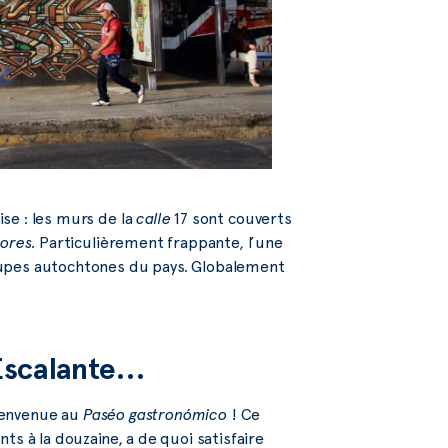
ise : les murs de la
calle
17 sont couverts
ores
. Particulièrement frappante, l’une
oupes autochtones du pays. Globalement
 Escalante…
bienvenue au
Paséo gastronómico
! Ce
ts à la douzaine, a de quoi satisfaire