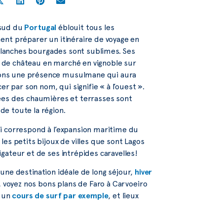
e sud du
Portugal
éblouit tous les
ent préparer un itinéraire de voyage en
 blanches bourgades sont sublimes. Ses
se de château en marché en vignoble sur
nons une présence musulmane qui aura
par son nom, qui signifie « à l’ouest ».
ées des chaumières et terrasses sont
e toute la région.
i correspond à l’expansion maritime du
es petits bijoux de villes que sont Lagos
gateur et de ses intrépides caravelles!
t une destination idéale de long séjour,
hiver
r, voyez nos bons plans de Faro à Carvoeiro
r un
cours de surf par exemple
, et lieux