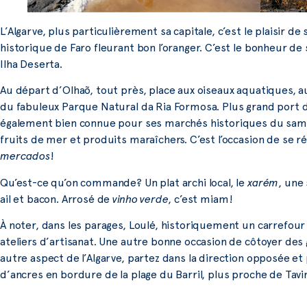
L’Algarve, plus particulièrement sa capitale, c’est le plaisir d
historique de Faro fleurant bon l’oranger. C’est le bonheur d
Ilha Deserta.
Au départ d’Olhaõ, tout près, place aux oiseaux aquatiques, a
du fabuleux Parque Natural da Ria Formosa. Plus grand port de 
également bien connue pour ses marchés historiques du same
fruits de mer et produits maraîchers. C’est l’occasion de se rég
mercados
!
Qu’est-ce qu’on commande? Un plat archi local, le
xarém
, une
ail et bacon. Arrosé de
vinho verde
, c’est miam!
À noter, dans les parages, Loulé, historiquement un carrefour
ateliers d’artisanat. Une autre bonne occasion de côtoyer des 
autre aspect de l’Algarve, partez dans la direction opposée et
d’ancres en bordure de la plage du Barril, plus proche de Tavir