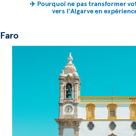
✈️ Pourquoi ne pas transformer vo
vers l’Algarve en expérienc
Faro