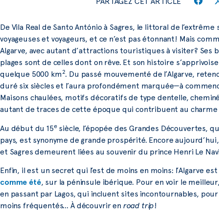
PARTAGEZ CET ARTICLE
De Vila Real de Santo António à Sagres, le littoral de l’extrêm
voyageuses et voyageurs, et ce n’est pas étonnant! Mais comm
Algarve, avec autant d’attractions touristiques à visiter? Ses
plages sont de celles dont on rêve. Et son histoire s’apprivoi
2
quelque 5000 km
. Du passé mouvementé de l’Algarve, rete
duré six siècles et l’aura profondément marquée—à commencer 
Maisons chaulées, motifs décoratifs de type dentelle, chemin
autant de traces de cette époque qui contribuent au charme d
e
Au début du 15
siècle, l’épopée des Grandes Découvertes, qu
pays, est synonyme de grande prospérité. Encore aujourd’hui, l
et Sagres demeurent liées au souvenir du prince Henri Le Navi
Enfin, il est un secret qui l’est de moins en moins: l’Algarve es
comme été
, sur la péninsule ibérique. Pour en voir le meilleu
en passant par Lagos, qui incluent sites incontournables, pou
moins fréquentés… À découvrir en
road trip
!