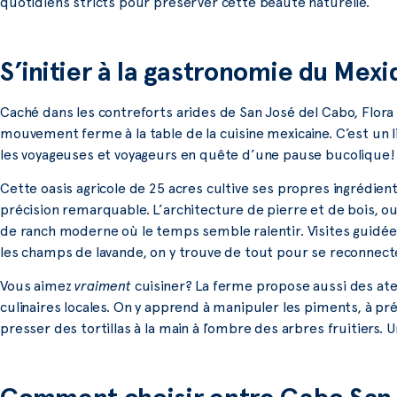
quotidiens stricts pour préserver cette beauté naturelle.
S’initier à la gastronomie du Mex
Caché dans les contreforts arides de San José del Cabo, Flor
mouvement ferme à la table de la cuisine mexicaine. C’est un
les voyageuses et voyageurs en quête d’une pause bucolique!
Cette oasis agricole de 25 acres cultive ses propres ingrédien
précision remarquable. L’architecture de pierre et de bois, o
de ranch moderne où le temps semble ralentir. Visites guidée
les champs de lavande, on y trouve de tout pour se reconnecte
Vous aimez
vraiment
cuisiner? La ferme propose aussi des atel
culinaires locales. On y apprend à manipuler les piments, à pr
presser des tortillas à la main à l’ombre des arbres fruitiers