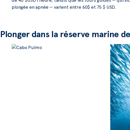
de 40 $USD l’heure, tandis que les tours guidés — qui in
plongée en apnée — varient entre 60$ et 75 $ USD.
Plonger dans la réserve marine 