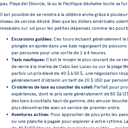
pas, Playa del Divorcio, là ou le Pacifique déchaîne toute sa 
Il est possible de se rendre à la célèbre arche grâce à plusie
niveau de service désiré. Bien que les dollars américains soient
mexicains sur soi pour les petites dépenses comme les pourb
Excursions guidées:
Ces tours incluent généralement le 
plongée en apnée dans une baie regorgeant de poissons 
par personne pour une sortie de 2 à 4 heures.
Taxis nautiques:
C’est le moyen le plus courant de se ren
de verre à la marina de Cabo San Lucas ou sur la plage
parfois un prix élevé de 40 $ à 50 $, une négociation 
généralement d’obtenir un tarif de 20 $ USD par personne
Croisières de luxe au coucher du soleil:
Parfait pour prof
expériences, dont le prix varie généralement de 85 $à 
des bars à cocktails haut de gamme, des amuse-bouches
plus décontractée avec un service de premier ordre.
Aventures actives:
Pour approcher de plus près les paroi
ou une planche à pagaie pour explorer à votre rythme.