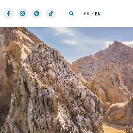
FR
EN