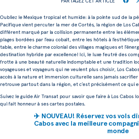
PARTAGEZ CET ARTICLE
Oubliez le Mexique tropical et humide: à la pointe sud de la pén
Pacifique vient percuter la mer de Cortés, la région de Los 
différent marqué par la collision permanente entre les élémen
plages bordées par l’eau cobalt, entre les hôtels à l’esthétiqu
table, entre le charme colonial des villages magiques et l’éner
destination hybride par excellence! Ici, le luxe feutré des co
frotte à une beauté naturelle indomptable et une tradition loc
voyageuses et voyageurs qui ne veulent plus choisir, Los Ca
accès à la nature et immersion culturelle sans jamais sacrifier 
retrouve partout dans la région, et c’est précisément ce qui en
Suivez le guide Air Transat pour savoir que faire à Los Cabos 
qui fait honneur à ses cartes postales.
✈️ NOUVEAU! Réservez vos vols di
Cabos avec la meilleure compagnie
monde