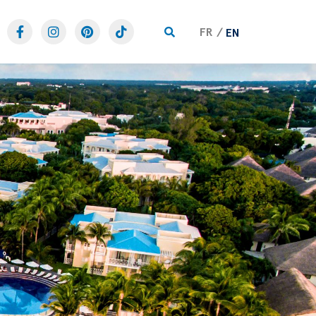
FR
EN