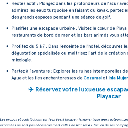
Restez actif : Plongez dans les profondeurs de l’azur av
admirez les eaux turquoise en faisant du kayak, partez e
des grands espaces pendant une séance de golf.
Planifiez une escapade urbaine : Visitez le cœur de Playa
restaurants de bord de mer et les bars animés vous at
Profitez du 5 à 7 : Dans l’enceinte de l’hôtel, découvrez l
dégustation spécialisée ou maîtrisez l’art de la création 
mixologie.
Partez à l’aventure : Explorez les ruines intemporelles d
Agua et les îles enchanteresses de
Cozumel
et
Isla Muje
✈️ Réservez votre luxueuse escap
Playacar
Les propos et contributions sur le présent blogue n’engagent que leurs auteurs. Le
exprimées ne sont pas nécessairement celles de Transat A.T. Inc. ou de ses compagni