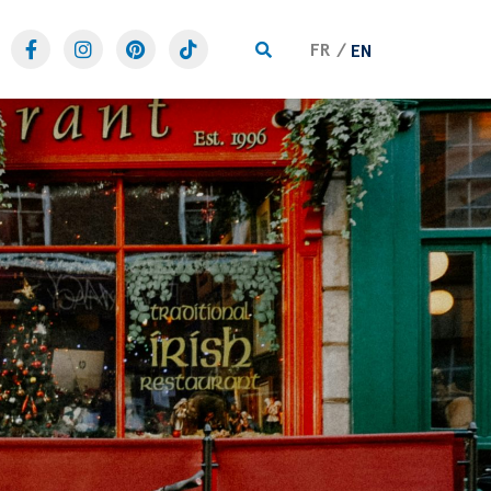
FR
EN