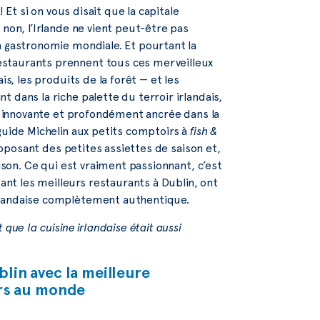
s! Et si on vous disait que la capitale
 non, l’Irlande ne vient peut-être pas
a gastronomie mondiale. Et pourtant la
estaurants prennent tous ces merveilleux
is, les produits de la forêt — et les
 dans la riche palette du terroir irlandais,
is innovante et profondément ancrée dans la
guide Michelin aux petits comptoirs à
fish &
proposant des petites assiettes de saison et,
aison. Ce qui est vraiment passionnant, c’est
t les meilleurs restaurants à Dublin, ont
rlandaise complètement authentique.
que la cuisine irlandaise était aussi
blin avec la meilleure
irs au monde