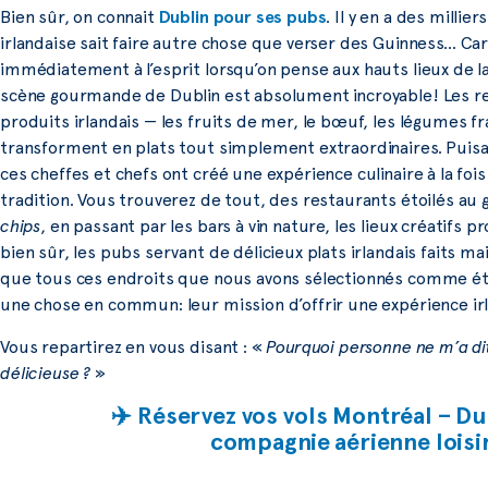
Bien sûr, on connait
Dublin pour ses pubs
. Il y en a des millier
irlandaise sait faire autre chose que verser des Guinness… Car
immédiatement à l’esprit lorsqu’on pense aux hauts lieux de l
scène gourmande de Dublin est absolument incroyable! Les r
produits irlandais — les fruits de mer, le bœuf, les légumes fra
transforment en plats tout simplement extraordinaires. Puisant
ces cheffes et chefs ont créé une expérience culinaire à la fo
tradition. Vous trouverez de tout, des restaurants étoilés au 
chips
, en passant par les bars à vin nature, les lieux créatifs 
bien sûr, les pubs servant de délicieux plats irlandais faits m
que tous ces endroits que nous avons sélectionnés comme étan
une chose en commun: leur mission d’offrir une expérience i
Vous repartirez en vous disant : «
Pourquoi personne ne m’a dit 
délicieuse ?
»
✈️ Réservez vos vols Montréal – Du
compagnie aérienne lois