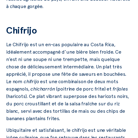
à chaque gorgée.
Chifrijo
Le Chifrijo est un en-cas populaire au Costa Rica,
idéalement accompagné d’une bière bien froide. Ce
n’est ni une soupe ni une trempette, mais quelque
chose de délicieusement intermédiaire. Un plat très
apprécié, il propose une fête de saveurs en bouchées.
Le nom
chifrijo
est une combinaison de deux mots
espagnols,
chicharrón
(poitrine de porc frite) et
frijoles
(haricots). Ce plat vibrant superpose des haricots noirs,
du porc croustillant et de la salsa fraîche sur du riz
blanc, servi avec des tortillas de maïs ou des chips de
bananes plantains frites.
Ubiquitaire et satisfaisant, le chifrijo est une véritable
icône culinaire, que l’on retrouve dans les restaurants,