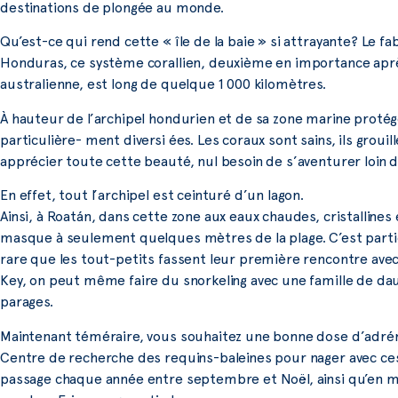
destinations de plongée au monde.
Qu’est-ce qui rend cette « île de la baie » si attrayante? Le fa
Honduras, ce système corallien, deuxième en importance aprè
australienne, est long de quelque 1 000 kilomètres.
À hauteur de l’archipel hondurien et de sa zone marine proté
particulière- ment diversi ées. Les coraux sont sains, ils groui
apprécier toute cette beauté, nul besoin de s’aventurer loin d
En effet, tout l’archipel est ceinturé d’un lagon.
Ainsi, à Roatán, dans cette zone aux eaux chaudes, cristalline
masque à seulement quelques mètres de la plage. C’est particul
rare que les tout-petits fassent leur première rencontre avec N
Key, on peut même faire du snorkeling avec une famille de daup
parages.
Maintenant téméraire, vous souhaitez une bonne dose d’adrénal
Centre de recherche des requins-baleines pour nager avec ces i
passage chaque année entre septembre et Noël, ainsi qu’en mars