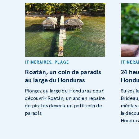
ITINÉRAIRES
,
PLAGE
ITINÉRA
Roatán, un coin de paradis
24 heu
au large du Honduras
Hondu
Plongez au large du Honduras pour
Suivez l
découvrir Roatán, un ancien repaire
Brideau,
de pirates devenu un petit coin de
médias 
paradis.
la déco
Hondura