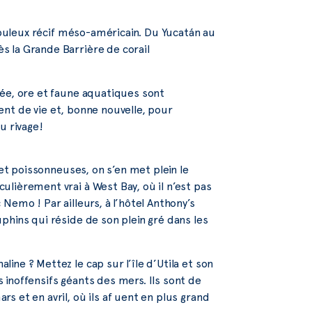
buleux récif méso-américain. Du Yucatán au
s la Grande Barrière de corail
gée, ore et faune aquatiques sont
llent de vie et, bonne nouvelle, pour
u rivage!
s et poissonneuses, on s’en met plein le
ièrement vrai à West Bay, où il n’est pas
emo ! Par ailleurs, à l’hôtel Anthony’s
hins qui réside de son plein gré dans les
ine ? Mettez le cap sur l’île d’Utila et son
noffensifs géants des mers. Ils sont de
 et en avril, où ils af uent en plus grand