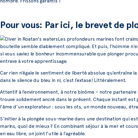
nombre. Frissons garantis !
Pour vous: Par ici, le brevet de pl
Les profondeurs marines font craindr
bouteille semble diablement compliqué. Et puis, l’homme n’es
si vous saviez le bonheur incommensurable que plonger procu
entrave à votre apprentissage.
Car rien n’égale le sentiment de liberté absolue qu’entraîne l
dans le silence du bleu in ni, c’est l’extase! Littéralement.
Attentif à l’environnement, à notre binôme – notre partenaire
trouve solidement ancré dans le présent. Chaque instant est 
l’âme d’un explorateur : sous les ots, un monde nouveau, étra
S’initier à la plongée sous-marine dans une destination qui es
marins, quoi de mieux ? En combinant séjour à la mer et cour
en eau libre, on joint l’utile à l’agréable.